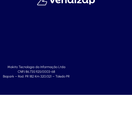
Makito Tecnologia da Informação Ltda
CNPJ 86.735.925/0003-68
Biopark – Rod. PR 182 Km 320/321 – Toledo PR