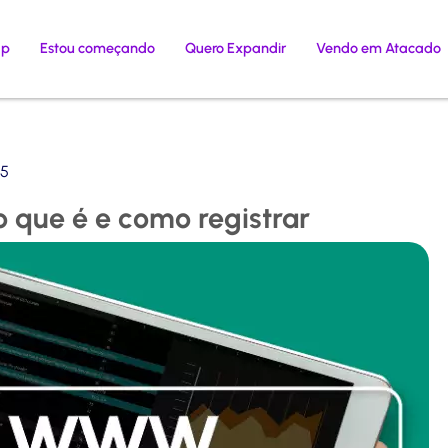
ap
Estou começando
Quero Expandir
Vendo em Atacado
25
 o que é e como registrar