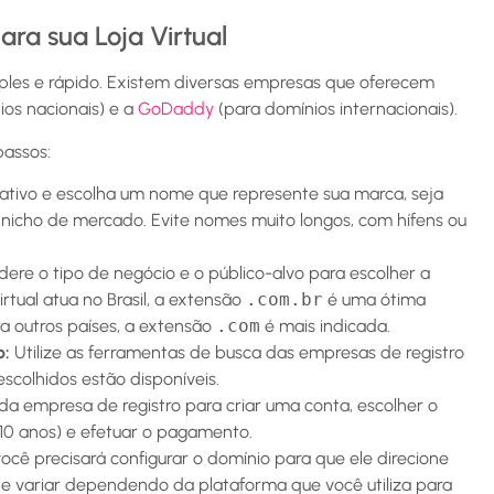
ra sua Loja Virtual
ples e rápido. Existem diversas empresas que oferecem
os nacionais) e a
GoDaddy
(para domínios internacionais).
passos:
iativo e escolha um nome que represente sua marca, seja
u nicho de mercado. Evite nomes muito longos, com hífens ou
ere o tipo de negócio e o público-alvo para escolher a
rtual atua no Brasil, a extensão
.com.br
é uma ótima
a outros países, a extensão
.com
é mais indicada.
o:
Utilize as ferramentas de busca das empresas de registro
escolhidos estão disponíveis.
 da empresa de registro para criar uma conta, escolher o
 10 anos) e efetuar o pagamento.
você precisará configurar o domínio para que ele direcione
ode variar dependendo da plataforma que você utiliza para