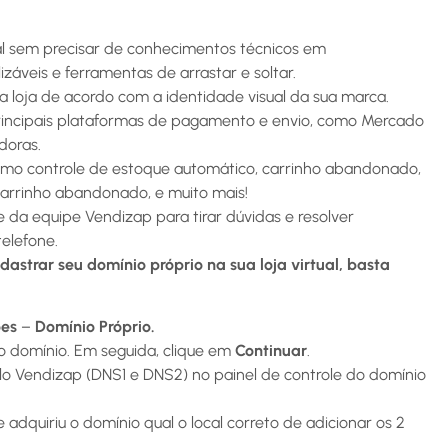
ual sem precisar de conhecimentos técnicos em
áveis e ferramentas de arrastar e soltar.
a loja de acordo com a identidade visual da sua marca.
principais plataformas de pagamento e envio, como Mercado
doras.
como controle de estoque automático, carrinho abandonado,
arrinho abandonado, e muito mais!
da equipe Vendizap para tirar dúvidas e resolver
telefone.
dastrar seu domínio próprio na sua loja virtual, basta
ões
–
Domínio Próprio.
 o domínio. Em seguida, clique em
Continuar
.
lo Vendizap (DNS1 e DNS2) no painel de controle do domínio
adquiriu o domínio qual o local correto de adicionar os 2