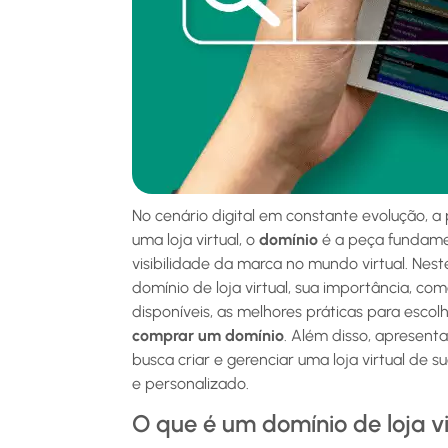
No cenário digital em constante evolução, a 
uma loja virtual, o
domínio
é a peça fundamen
visibilidade da marca no mundo virtual. Nes
domínio de loja virtual, sua importância, co
disponíveis, as melhores práticas para esco
comprar um domínio
. Além disso, apresen
busca criar e gerenciar uma loja virtual de 
e personalizado.
O que é um domínio de loja vi