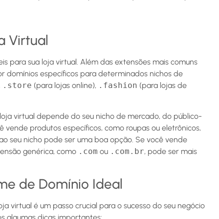
 Virtual
eis para sua loja virtual. Além das extensões mais comuns
 por domínios específicos para determinados nichos de
,
.store
(para lojas online),
.fashion
(para lojas de
 loja virtual depende do seu nicho de mercado, do público-
cê vende produtos específicos, como roupas ou eletrônicos,
ao seu nicho pode ser uma boa opção. Se você vende
tensão genérica, como
.com
ou
.com.br
, pode ser mais
ome de Domínio Ideal
ja virtual é um passo crucial para o sucesso do seu negócio
mos algumas dicas importantes: