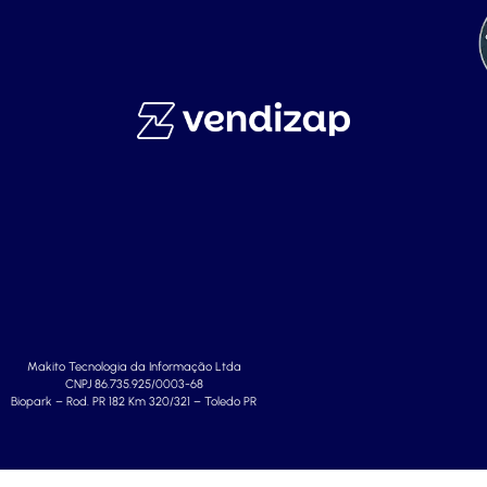
Makito Tecnologia da Informação Ltda
CNPJ 86.735.925/0003-68
Biopark – Rod. PR 182 Km 320/321 – Toledo PR