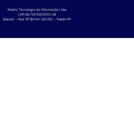
Makito Tecnologia da Informação Ltda
CNPJ 86.735.925/0003-68
Biopark – Rod. PR 182 Km 320/321 – Toledo PR