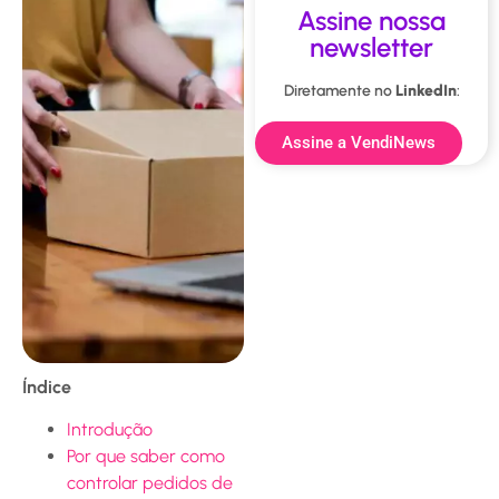
Assine nossa
newsletter
Diretamente no
LinkedIn
:
Assine a VendiNews
Índice
Introdução
Por que saber como
controlar pedidos de