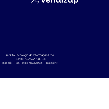
Makito Tecnologia da Informação Ltda
CNPJ 86.735.925/0003-68
Biopark – Rod. PR 182 Km 320/321 – Toledo PR