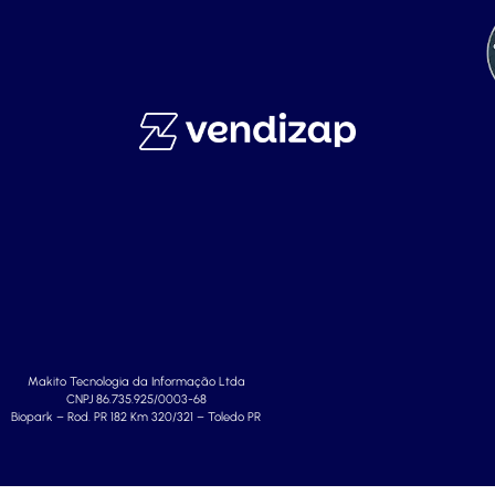
Makito Tecnologia da Informação Ltda
CNPJ 86.735.925/0003-68
Biopark – Rod. PR 182 Km 320/321 – Toledo PR