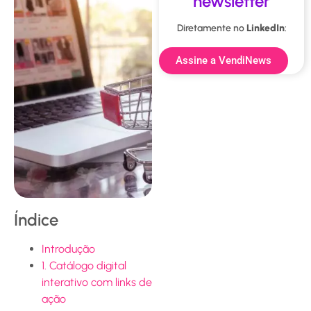
newsletter
Diretamente no
LinkedIn
:
Assine a VendiNews
Índice
Introdução
1. Catálogo digital
interativo com links de
ação