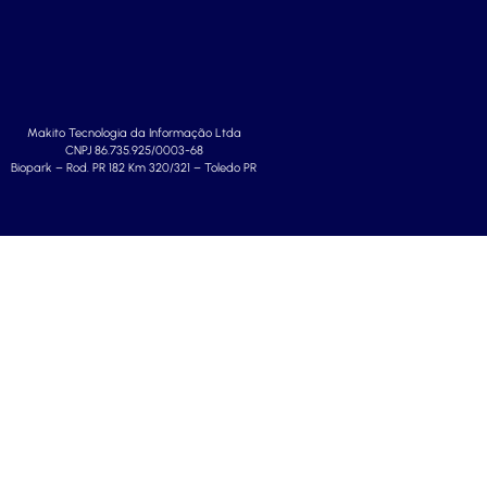
Makito Tecnologia da Informação Ltda
CNPJ 86.735.925/0003-68
Biopark – Rod. PR 182 Km 320/321 – Toledo PR