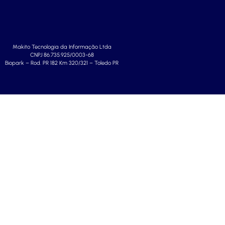
Makito Tecnologia da Informação Ltda
CNPJ 86.735.925/0003-68
Biopark – Rod. PR 182 Km 320/321 – Toledo PR